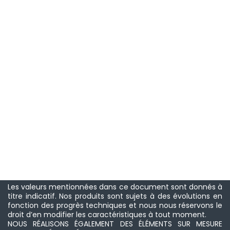
Les valeurs mentionnées dans ce document sont donnés à
titre indicatif. Nos produits sont sujets à des évolutions en
fonction des progrès techniques et nous nous réservons le
droit d’en modifier les caractéristiques à tout moment.
NOUS RÉALISONS ÉGALEMENT DES ÉLÉMENTS SUR MESURE