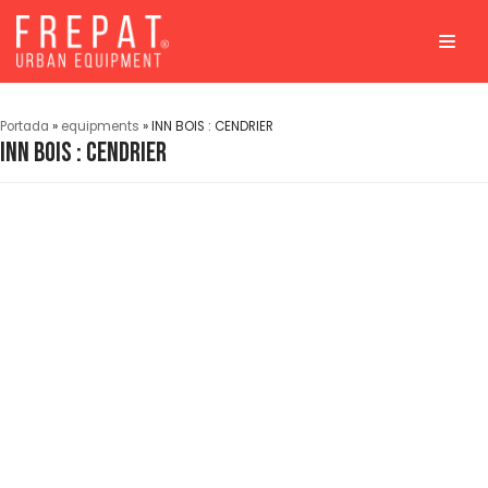
Aller
au
contenu
Portada
»
equipments
»
INN BOIS : CENDRIER
INN BOIS : CENDRIER