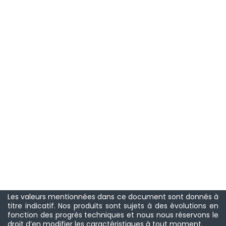
Les valeurs mentionnées dans ce document sont donnés à
titre indicatif. Nos produits sont sujets à des évolutions en
fonction des progrès techniques et nous nous réservons le
droit d’en modifier les caractéristiques à tout moment.