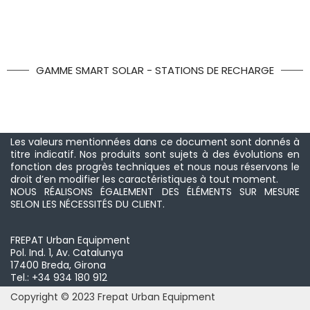
GAMME SMART SOLAR - STATIONS DE RECHARGE
Les valeurs mentionnées dans ce document sont donnés à
titre indicatif. Nos produits sont sujets à des évolutions en
fonction des progrès techniques et nous nous réservons le
droit d’en modifier les caractéristiques à tout moment.
NOUS RÉALISONS ÉGALEMENT DES ÉLÉMENTS SUR MESURE
SELON LES NÉCESSITÉS DU CLIENT.
FREPAT Urban Equipment
Pol. Ind. 1, Av. Catalunya
17400 Breda, Girona
Tel.: +34 934 180 912
Copyright © 2023 Frepat Urban Equipment