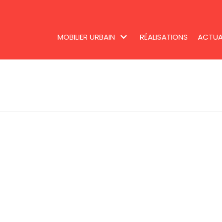
MOBILIER URBAIN
RÉALISATIONS
ACTUA
S
IQUES ET AUTRES
UITS
T