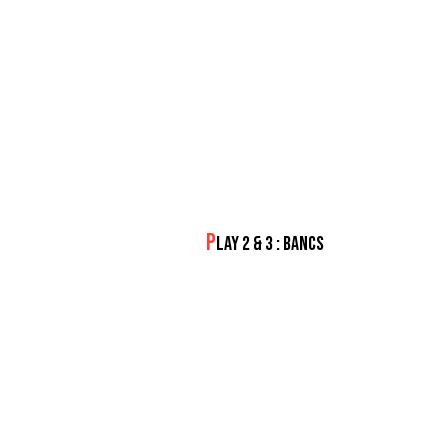
P
LAY 2 & 3 : BANCS