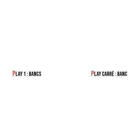
P
P
LAY 1 : BANCS
LAY CARRÉ : BANC